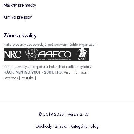
Maškrty pre mačky
Krmivo pre psov
Záruka kvality
Naše produkty zodpovedajú požiadavkám týchto organizácií:
Kontrolu kvality zabezpečujú holandské riadiace systémy:
HACP, NEN ISO 9001 - 2001, I.F.S.
Viac informácií
Facebook
|
Youtube
|
© 2019-2023 | Verzia 2.1.0
Obchody
·
Značky
·
Kategórie
·
Blog