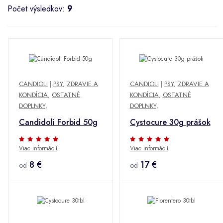
Počet výsledkov:
9
CANDIOLI
|
PSY
,
ZDRAVIE A
CANDIOLI
|
PSY
,
ZDRAVIE A
KONDÍCIA
,
OSTATNÉ
KONDÍCIA
,
OSTATNÉ
DOPLNKY
,
DOPLNKY
,
Candidoli Forbid 50g
Cystocure 30g prášok
Viac informácií
Viac informácií
8 €
17 €
od
od