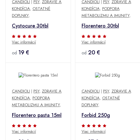
CANDIOLI
|
PSY
,
ZDRAVIE A
CANDIOLI
|
PSY
,
ZDRAVIE A
KONDÍCIA
,
OSTATNÉ
KONDÍCIA
,
PODPORA
DOPLNKY
,
METABOLIZMU A IMUNITY
,
Cystocure 30tbl
Florentero 30tbl
Viac informácií
Viac informácií
19 €
20 €
od
od
CANDIOLI
|
PSY
,
ZDRAVIE A
CANDIOLI
|
PSY
,
ZDRAVIE A
KONDÍCIA
,
PODPORA
KONDÍCIA
,
OSTATNÉ
METABOLIZMU A IMUNITY
,
DOPLNKY
,
Florentero pasta 15ml
Forbid 250g
Viac informácií
Viac informácií