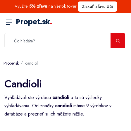
Využite
5% zľavu
na všetok tovar
Získať zľavu 5%
Propet.sk
.
Propet.sk
candioli
Candioli
Vyhľadávali ste výrobcu
candioli
a tu sú výsledky
vyhľadávania. Od značky
candioli
máme 9 výrobkov v
databáze a prezrieť si ich môžete nižšie.