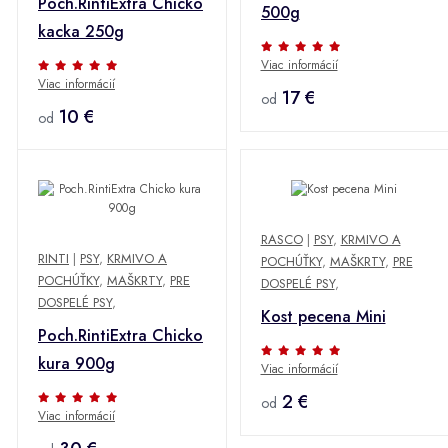
Poch.RintiExtra Chicko
500g
kacka 250g
Viac informácií
Viac informácií
17 €
od
10 €
od
RASCO
|
PSY
,
KRMIVO A
RINTI
|
PSY
,
KRMIVO A
POCHÚŤKY
,
MAŠKRTY
,
PRE
POCHÚŤKY
,
MAŠKRTY
,
PRE
DOSPELÉ PSY
,
DOSPELÉ PSY
,
Kost pecena Mini
Poch.RintiExtra Chicko
kura 900g
Viac informácií
2 €
od
Viac informácií