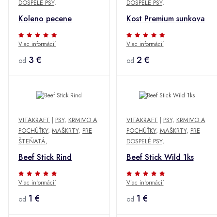
DOSPELÉ PSY
,
DOSPELÉ PSY
,
Koleno pecene
Kost Premium sunkova
Viac informácií
Viac informácií
3 €
2 €
od
od
VITAKRAFT
|
PSY
,
KRMIVO A
VITAKRAFT
|
PSY
,
KRMIVO A
POCHÚŤKY
,
MAŠKRTY
,
PRE
POCHÚŤKY
,
MAŠKRTY
,
PRE
ŠTEŇATÁ
,
DOSPELÉ PSY
,
Beef Stick Rind
Beef Stick Wild 1ks
Viac informácií
Viac informácií
1 €
1 €
od
od