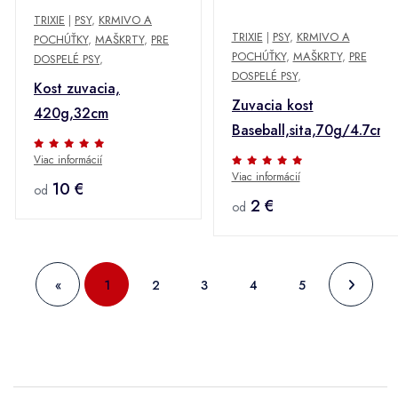
TRIXIE
|
PSY
,
KRMIVO A
TRIXIE
|
PSY
,
KRMIVO A
POCHÚŤKY
,
MAŠKRTY
,
PRE
POCHÚŤKY
,
MAŠKRTY
,
PRE
DOSPELÉ PSY
,
DOSPELÉ PSY
,
Kost zuvacia,
Zuvacia kost
420g,32cm
Baseball,sita,70g/4.7cm
Viac informácií
Viac informácií
10 €
od
2 €
od
«
1
2
3
4
5