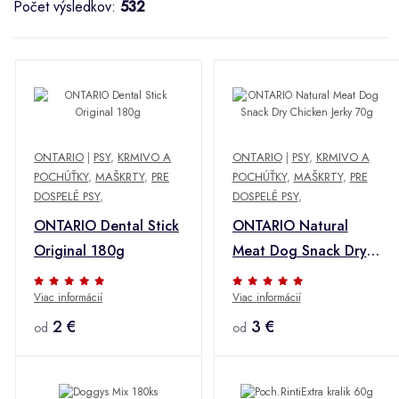
Počet výsledkov:
532
ONTARIO
|
PSY
,
KRMIVO A
ONTARIO
|
PSY
,
KRMIVO A
POCHÚŤKY
,
MAŠKRTY
,
PRE
POCHÚŤKY
,
MAŠKRTY
,
PRE
DOSPELÉ PSY
,
DOSPELÉ PSY
,
ONTARIO Dental Stick
ONTARIO Natural
Original 180g
Meat Dog Snack Dry
Chicken Jerky 70g
Viac informácií
Viac informácií
2 €
3 €
od
od