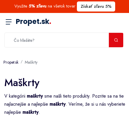
Využite
5% zľavu
na všetok tovar
Získať zľavu 5%
Propet.sk
.
Propet.sk
Maškrty
Maškrty
V kategórii
maškrty
sme našli tieto produkty. Pozrite sa na tie
najlacnejšie a najlepšie
maškrty
. Veríme, že si u nás vyberiete
najlepšie
maškrty
.