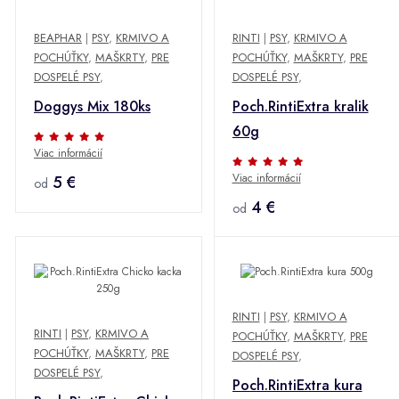
BEAPHAR
|
PSY
,
KRMIVO A
RINTI
|
PSY
,
KRMIVO A
POCHÚŤKY
,
MAŠKRTY
,
PRE
POCHÚŤKY
,
MAŠKRTY
,
PRE
DOSPELÉ PSY
,
DOSPELÉ PSY
,
Doggys Mix 180ks
Poch.RintiExtra kralik
60g
Viac informácií
Viac informácií
5 €
od
4 €
od
RINTI
|
PSY
,
KRMIVO A
RINTI
|
PSY
,
KRMIVO A
POCHÚŤKY
,
MAŠKRTY
,
PRE
POCHÚŤKY
,
MAŠKRTY
,
PRE
DOSPELÉ PSY
,
DOSPELÉ PSY
,
Poch.RintiExtra kura