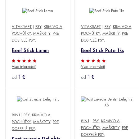
VITAKRAFT
|
PSY
,
KRMIVO A
VITAKRAFT
|
PSY
,
KRMIVO A
POCHÚŤKY
,
MAŠKRTY
,
PRE
POCHÚŤKY
,
MAŠKRTY
,
PRE
DOSPELÉ PSY
,
DOSPELÉ PSY
,
Beef Stick Lamm
Beef Stick Pute 1ks
Viac informácií
Viac informácií
1 €
1 €
od
od
8IN1
|
PSY
,
KRMIVO A
8IN1
|
PSY
,
KRMIVO A
POCHÚŤKY
,
MAŠKRTY
,
PRE
POCHÚŤKY
,
MAŠKRTY
,
PRE
DOSPELÉ PSY
,
DOSPELÉ PSY
,
Kost zuvacia Delights