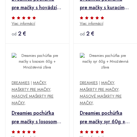
pre mačky s hovädzím
pre mačky s kuracím
mäsom 60g +
mäsom 60g +
Viac informácií
Viac informácií
Množstevná zľava
Množstevná zľava
2 €
2 €
od
od
DREAMIES
|
MAČKY
,
DREAMIES
|
MAČKY
,
MAŠKRTY PRE MAČKY
,
MAŠKRTY PRE MAČKY
,
MÄSOVÉ MAŠKRTY PRE
MÄSOVÉ MAŠKRTY PRE
MAČKY
,
MAČKY
,
Dreamies pochúťka
Dreamies pochúťka
pre mačky s lososom
pre mačky syr 60g +
60g + Množstevná
Množstevná zľava