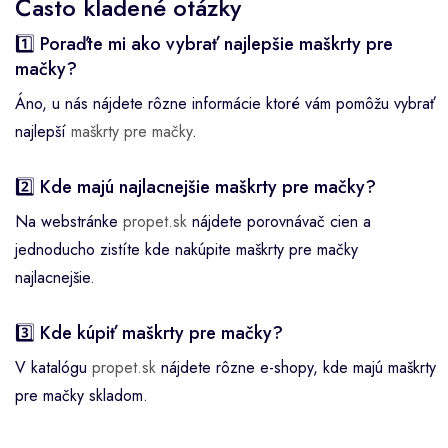
Často kladené otázky
1️⃣ Poraďte mi ako vybrať najlepšie maškrty pre
mačky?
Áno, u nás nájdete rôzne informácie ktoré vám pomôžu vybrať
najlepší
maškrty pre mačky
.
2️⃣ Kde majú najlacnejšie maškrty pre mačky?
Na webstránke
propet.sk
nájdete porovnávač cien a
jednoducho zistíte kde nakúpite maškrty pre mačky
najlacnejšie.
3️⃣ Kde kúpiť maškrty pre mačky?
V katalógu
propet.sk
nájdete rôzne e-shopy, kde majú maškrty
pre mačky skladom.