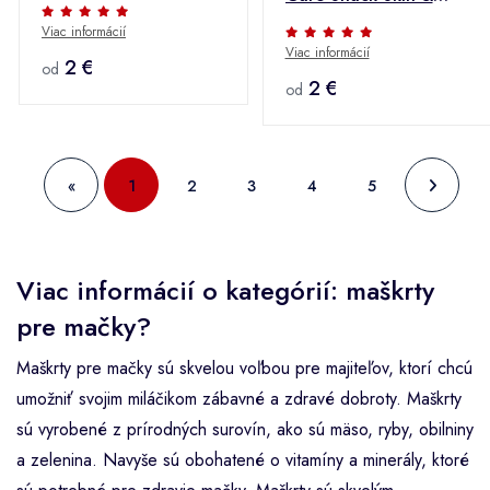
Množstevná zľava
Coat 100g +
Viac informácií
Viac informácií
Množstevná zľava
2 €
od
2 €
od
«
1
2
3
4
5
Viac informácií o kategórií: maškrty
pre mačky?
Maškrty pre mačky sú skvelou voľbou pre majiteľov, ktorí chcú
umožniť svojim miláčikom zábavné a zdravé dobroty. Maškrty
sú vyrobené z prírodných surovín, ako sú mäso, ryby, obilniny
a zelenina. Navyše sú obohatené o vitamíny a minerály, ktoré