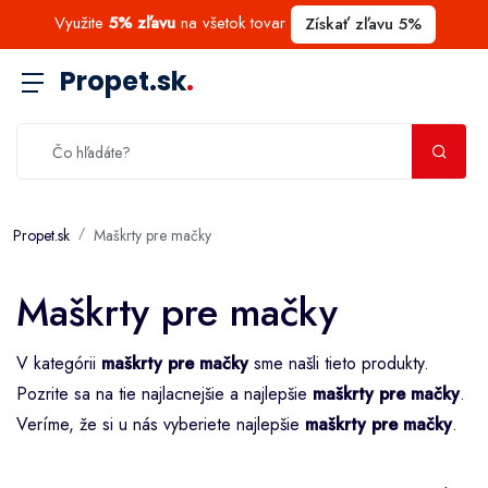
Využite
5% zľavu
na všetok tovar
Získať zľavu 5%
Propet.sk
.
Propet.sk
Maškrty pre mačky
Maškrty pre mačky
V kategórii
maškrty pre mačky
sme našli tieto produkty.
Pozrite sa na tie najlacnejšie a najlepšie
maškrty pre mačky
.
Veríme, že si u nás vyberiete najlepšie
maškrty pre mačky
.