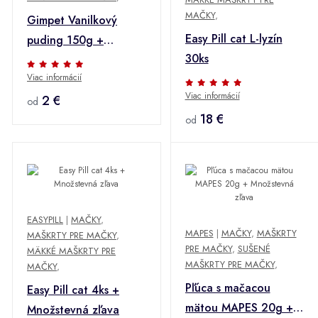
MAČKY
,
Gimpet Vanilkový
Easy Pill cat L-lyzín
puding 150g +
30ks
Množstevná zľava
Viac informácií
Viac informácií
2 €
od
18 €
od
EASYPILL
|
MAČKY
,
MAPES
|
MAČKY
,
MAŠKRTY
MAŠKRTY PRE MAČKY
,
PRE MAČKY
,
SUŠENÉ
MÄKKÉ MAŠKRTY PRE
MAŠKRTY PRE MAČKY
,
MAČKY
,
Pľúca s mačacou
Easy Pill cat 4ks +
mätou MAPES 20g +
Množstevná zľava