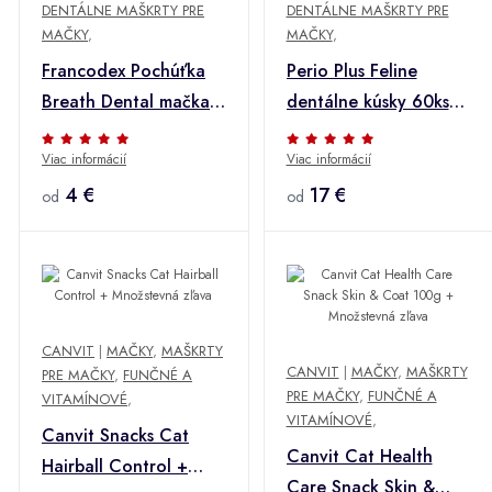
DENTÁLNE MAŠKRTY PRE
DENTÁLNE MAŠKRTY PRE
MAČKY
,
MAČKY
,
Francodex Pochúťka
Perio Plus Feline
Breath Dental mačka
dentálne kúsky 60ks
65g + Množstevná
pre mačky +
Viac informácií
Viac informácií
zľava
Množstevná zľava
4 €
17 €
od
od
CANVIT
|
MAČKY
,
MAŠKRTY
CANVIT
|
MAČKY
,
MAŠKRTY
PRE MAČKY
,
FUNČNÉ A
PRE MAČKY
,
FUNČNÉ A
VITAMÍNOVÉ
,
VITAMÍNOVÉ
,
Canvit Snacks Cat
Canvit Cat Health
Hairball Control +
Care Snack Skin &