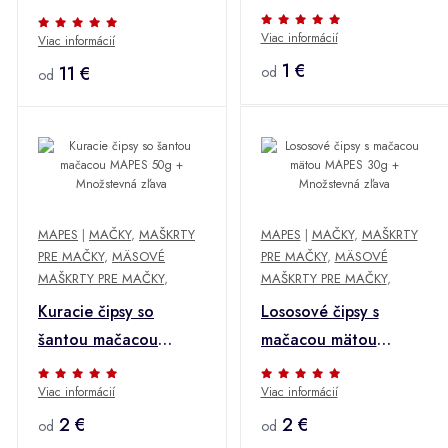
Množstevná zľava
Viac informácií
Viac informácií
1 €
11 €
od
od
MAPES
|
MAČKY
,
MAŠKRTY
MAPES
|
MAČKY
,
MAŠKRTY
PRE MAČKY
,
MÄSOVÉ
PRE MAČKY
,
MÄSOVÉ
MAŠKRTY PRE MAČKY
,
MAŠKRTY PRE MAČKY
,
Kuracie čipsy so
Lososové čipsy s
šantou mačacou
mačacou mätou
MAPES 50g +
MAPES 30g +
Viac informácií
Viac informácií
Množstevná zľava
Množstevná zľava
2 €
2 €
od
od