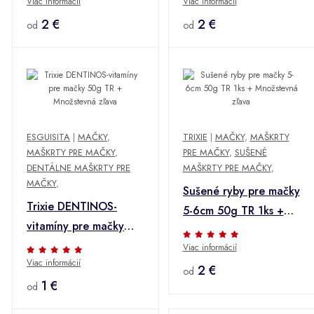
Viac informácií
Viac informácií
zľava
2 €
2 €
od
od
ESGUISITA
|
MAČKY
,
TRIXIE
|
MAČKY
,
MAŠKRTY
MAŠKRTY PRE MAČKY
,
PRE MAČKY
,
SUŠENÉ
DENTÁLNE MAŠKRTY PRE
MAŠKRTY PRE MAČKY
,
MAČKY
,
Sušené ryby pre mačky
Trixie DENTINOS-
5-6cm 50g TR 1ks +
vitamíny pre mačky
Množstevná zľava
50g TR + Množstevná
Viac informácií
Viac informácií
zľava
2 €
od
1 €
od