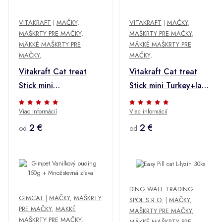
VITAKRAFT
|
MAČKY
,
VITAKRAFT
|
MAČKY
,
MAŠKRTY PRE MAČKY
,
MAŠKRTY PRE MAČKY
,
MÄKKÉ MAŠKRTY PRE
MÄKKÉ MAŠKRTY PRE
MAČKY
,
MAČKY
,
Vitakraft Cat treat
Vitakraft Cat treat
Stick mini
Stick mini Turkey+lamb
Salmon+Trout 3x6g +
3x6g + Množstevná
Viac informácií
Viac informácií
Množstevná zľava
zľava
2 €
2 €
od
od
DING WALL TRADING
GIMCAT
|
MAČKY
,
MAŠKRTY
SPOL.S.R.O.
|
MAČKY
,
PRE MAČKY
,
MÄKKÉ
MAŠKRTY PRE MAČKY
,
MAŠKRTY PRE MAČKY
,
MÄKKÉ MAŠKRTY PRE