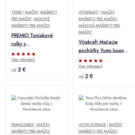
TRIXIE
|
MAČKY
,
MAŠKRTY
VITAKRAFT
|
MAČKY
,
PRE MAČKY
,
MÄSOVÉ
MAŠKRTY PRE MAČKY
,
MAŠKRTY PRE MAČKY
,
MÄSOVÉ MAŠKRTY PRE
MAČKY
,
PREMIO Tuniakové
Vitakraft Mačacie
rolky s
pochúťky Yums losos
tuniakom/kuracím
40g + Množstevná
Viac informácií
mäsom 50g* +
Viac informácií
zľava
Množstevná zľava
2 €
od
2 €
od
FRANCODEX
|
MAČKY
,
VETRI SCIENCE
|
MAČKY
,
MAŠKRTY PRE MAČKY
,
MAŠKRTY PRE MAČKY
,