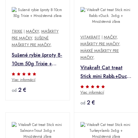
TRIXIE
|
MAČKY
,
MAŠKRTY
VITAKRAFT
|
MAČKY
,
PRE MAČKY
,
SUŠENÉ
MAŠKRTY PRE MAČKY
,
MAŠKRTY PRE MAČKY
,
MÄKKÉ MAŠKRTY PRE
Sušené rybie šproty 8-
MAČKY
,
10cm 50g Trixie +
Vitakraft Cat treat
Množstevná zľava
Stick mini Rabb.+Duck.
Viac informácií
3x6g + Množstevná
2 €
od
Viac informácií
zľava
2 €
od