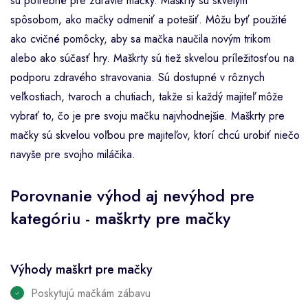
sú potrebné pre zdravie mačky. Maškrty sú skvelým
spôsobom, ako mačky odmeniť a potešiť. Môžu byť použité
ako cvičné pomôcky, aby sa mačka naučila novým trikom
alebo ako súčasť hry. Maškrty sú tiež skvelou príležitosťou na
podporu zdravého stravovania. Sú dostupné v rôznych
veľkostiach, tvaroch a chutiach, takže si každý majiteľ môže
vybrať to, čo je pre svoju mačku najvhodnejšie. Maškrty pre
mačky sú skvelou voľbou pre majiteľov, ktorí chcú urobiť niečo
navyše pre svojho miláčika.
Porovnanie výhod aj nevýhod pre
kategóriu - maškrty pre mačky
Výhody maškrt pre mačky
Poskytujú mačkám zábavu