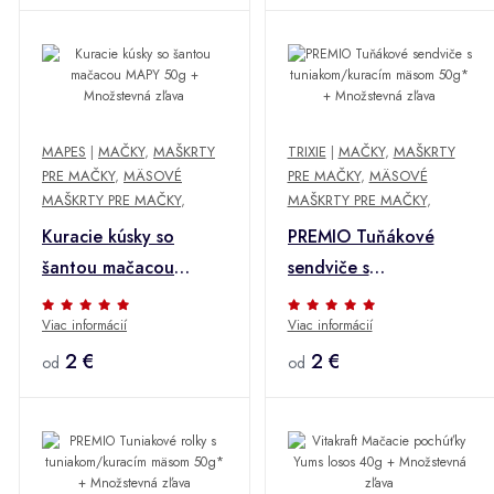
MAPES
|
MAČKY
,
MAŠKRTY
TRIXIE
|
MAČKY
,
MAŠKRTY
PRE MAČKY
,
MÄSOVÉ
PRE MAČKY
,
MÄSOVÉ
MAŠKRTY PRE MAČKY
,
MAŠKRTY PRE MAČKY
,
Kuracie kúsky so
PREMIO Tuňákové
šantou mačacou
sendviče s
MAPY 50g +
tuniakom/kuracím
Viac informácií
Viac informácií
Množstevná zľava
mäsom 50g* +
2 €
Množstevná zľava
2 €
od
od