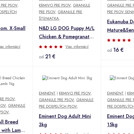
PRE PSOV
,
KRMIVO PRE PSOV
,
GRANULE
GRANULE PRE 
OSPELÝCH
PRE PSOV
,
GRANULE PRE
PRE PSOV SEN
ŠTENIATKA
,
Eukanuba D
Kom. X-Small
N&D LG DOG Puppy M/L
Mature&Seni
Chicken & Pomegranate
2,5kg
iac informácií
Viac informácií
16 €
od
21 €
od
EMINENT
|
KRMIVO PRE PSOV
,
EMINENT
|
KRM
RE PSOV
,
GRANULE PRE PSOV
,
GRANULE
GRANULE PRE 
SOV
,
GRANULE
PRE DOSPELÝCH PSOV
,
PRE DOSPELÝC
 PSOV
,
Eminent Dog Adult Mini
Eminent Do
ll Breed
3kg
15kg
 with Lamb