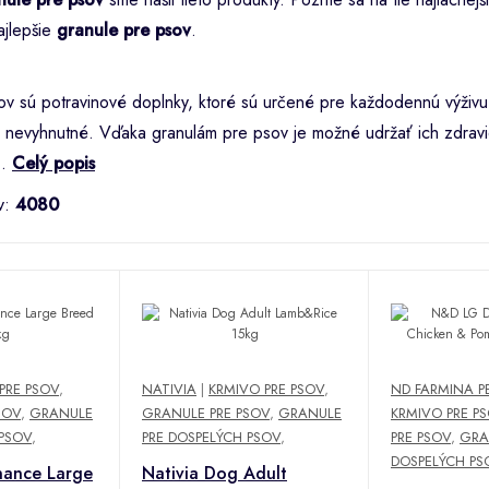
ajlepšie
granule pre psov
.
v sú potravinové doplnky, ktoré sú určené pre každodennú výživu 
 nevyhnutné. Vďaka granulám pre psov je možné udržať ich zdravie
..
Celý popis
v:
4080
PRE PSOV
,
NATIVIA
|
KRMIVO PRE PSOV
,
ND FARMINA P
SOV
,
GRANULE
GRANULE PRE PSOV
,
GRANULE
KRMIVO PRE P
 PSOV
,
PRE DOSPELÝCH PSOV
,
PRE PSOV
,
GRA
DOSPELÝCH PS
nance Large
Nativia Dog Adult