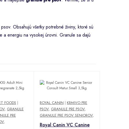
psov. Obsahujú všetky potrebné živiny, ktoré sú
 a energiu na vysokej úrovni. Granule sa dajú
ET FOODS
|
ROYAL CANIN
|
KRMIVO PRE
SOV
,
GRANULE
PSOV
,
GRANULE PRE PSOV
,
NULE PRE
GRANULE PRE PSOV SENIOROV
,
OV
,
Royal Canin VC Canine