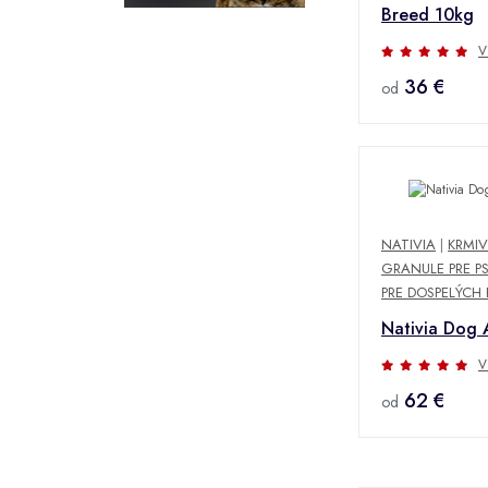
Breed 10kg
V
36 €
od
NATIVIA
|
KRMIV
GRANULE PRE P
PRE DOSPELÝCH
Nativia Dog 
V
62 €
od