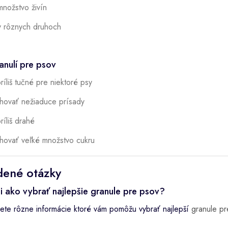
nožstvo živín
 rôznych druhoch
nulí pre psov
íliš tučné pre niektoré psy
ovať nežiaduce prísady
íliš drahé
ovať veľké množstvo cukru
dené otázky
i ako vybrať najlepšie granule pre psov?
dete rôzne informácie ktoré vám pomôžu vybrať najlepší
granule pr