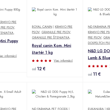
KRMIVO PRE
ROYAL CANIN
|
KRMIVO PRE
ND FARMINA P
PRE PSOV
,
PSOV
,
GRANULE PRE PSOV
,
KRMIVO PRE P
TENIATKA
,
GRANULE PRE ŠTENIATKA
,
PRE PSOV
,
GRA
Mini Puppy
DOSPELÝCH PS
Royal canin Kom. Mini
N&D LG DOG
štartér 1 kg
iac informácií
Lamb & Blu
Viac informácií
12 €
od
11 €
od
KRMIVO PRE
ND FARMINA PET FOODS
|
EUKANUBA
|
K