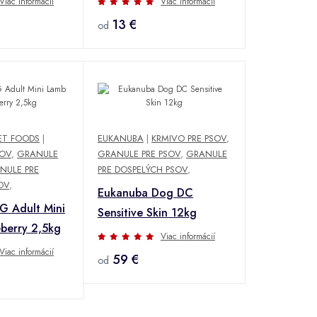
Viac informácií
Viac informácií
13 €
od
ET FOODS
|
EUKANUBA
|
KRMIVO PRE PSOV
,
SOV
,
GRANULE
GRANULE PRE PSOV
,
GRANULE
NULE PRE
PRE DOSPELÝCH PSOV
,
OV
,
Eukanuba Dog DC
 Adult Mini
Sensitive Skin 12kg
berry 2,5kg
Viac informácií
Viac informácií
59 €
od