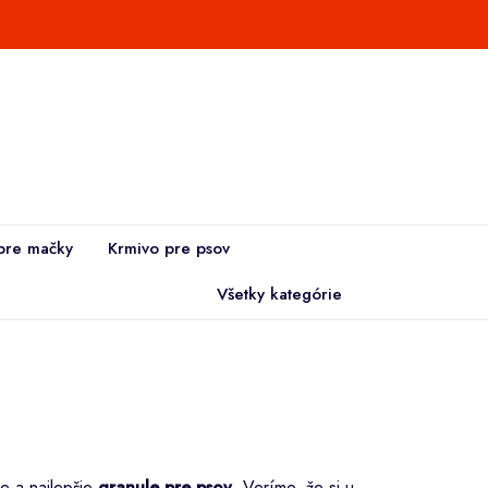
pre mačky
Krmivo pre psov
Všetky kategórie
ie a najlepšie
granule pre psov
. Veríme, že si u