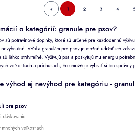
«
1
2
3
4
rmácií o kategórií: granule pre psov?
v sú potravinové doplnky, ktoré sú určené pre každodennú výživu 
 nevyhnutné. Vďaka granulám pre psov je možné udržať ich zdravie
 sú ľahko stráviteľné. Vyživujú psa a poskytujú mu energiu potreb
ych veľkostiach a príchutiach, čo umožňuje vybrať si ten správny
e výhod aj nevýhod pre kategóriu - granul
lí pre psov
é dávkovanie
 mnohých veľkostiach