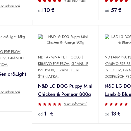
Viac informácií
iac informácií
10 €
57 €
od
od
O PRE PSOV
,
ND FARMINA PET FOODS
|
ND FARMINA P
SOV
,
GRANULE
KRMIVO PRE PSOV
,
GRANULE
KRMIVO PRE P
OROV
,
PRE PSOV
,
GRANULE PRE
PRE PSOV
,
GRA
Senior&Light
ŠTENIATKA
,
DOSPELÝCH PS
N&D LG DOG Puppy Mini
N&D LG DOG
iac informácií
Chicken & Pomegr 800g
Lamb & Blue
Viac informácií
11 €
18 €
od
od