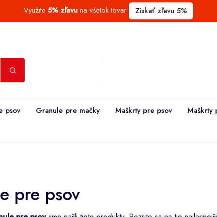
Využite
5% zľavu
na všetok tovar
Získať zľavu 5%
e psov
Granule pre mačky
Maškrty pre psov
Maškrty 
e pre psov
nule pre psov
sme našli tieto produkty. Pozrite sa na tie najlacnejš