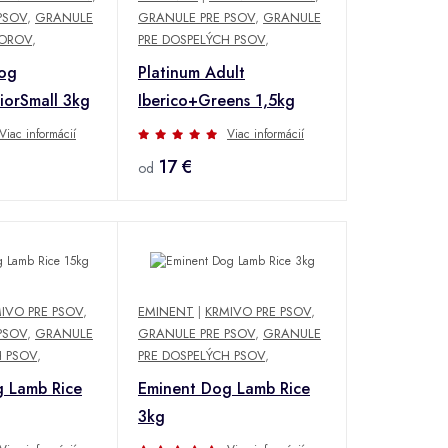
PSOV
,
GRANULE
GRANULE PRE PSOV
,
GRANULE
IOROV
,
PRE DOSPELÝCH PSOV
,
og
Platinum Adult
orSmall 3kg
Iberico+Greens 1,5kg
Viac informácií
Viac informácií
17 €
od
IVO PRE PSOV
,
EMINENT
|
KRMIVO PRE PSOV
,
PSOV
,
GRANULE
GRANULE PRE PSOV
,
GRANULE
H PSOV
,
PRE DOSPELÝCH PSOV
,
g Lamb Rice
Eminent Dog Lamb Rice
3kg