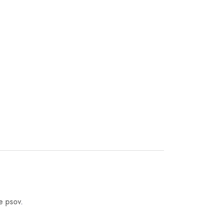
e psov
.