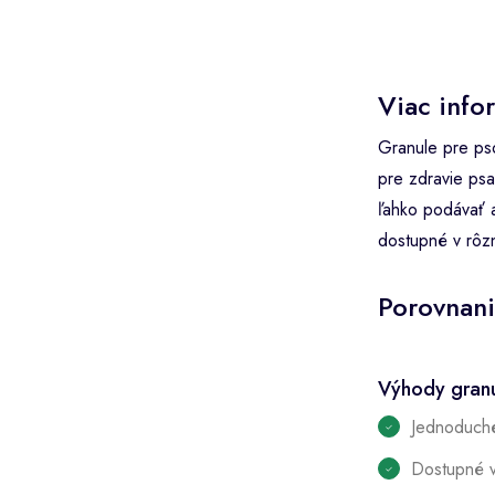
Viac info
Granule pre pso
pre zdravie psa
ľahko podávať a
dostupné v rôzn
Porovnani
Výhody granu
Jednoduch
Dostupné v