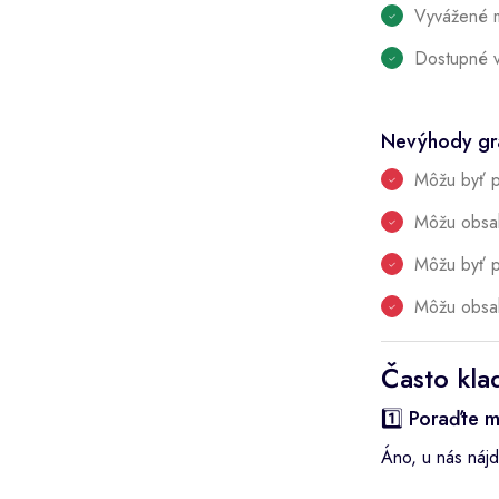
Vyvážené m
Dostupné v
Nevýhody gra
Môžu byť pr
Môžu obsah
Môžu byť pr
Môžu obsah
Často kla
1️⃣ Poraďte m
Áno, u nás náj