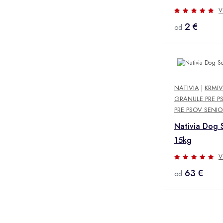
1kg
V
2 €
od
NATIVIA
|
KRMIV
GRANULE PRE P
PRE PSOV SENI
Nativia Dog 
15kg
V
63 €
od