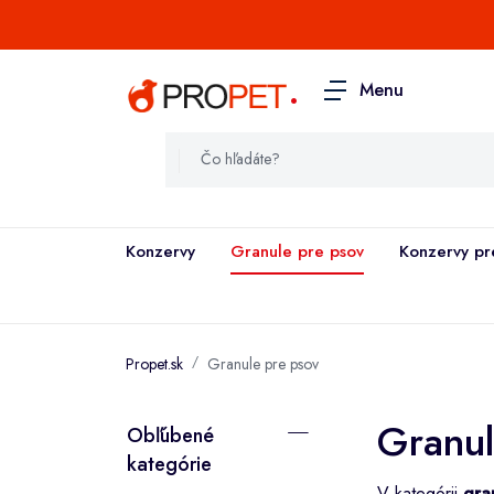
.
Menu
Konzervy
Granule pre psov
Konzervy pr
Propet.sk
Granule pre psov
Granul
Obľúbené
kategórie
V kategórii
gra