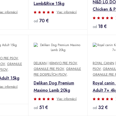
N&D LG DOG
Lamb&Rice 15kg
Chicken & 
iac informácií
Viac informácií
2,5kg
70 €
od
18 €
od
O PRE PSOV
,
DELIKAN
|
KRMIVO PRE PSOV
,
ROYAL CANIN
SOV
,
GRANULE
GRANULE PRE PSOV
,
GRANULE
PSOV
,
GRANUL
 PSOV
,
PRE DOSPELÝCH PSOV
,
GRANULE PRE 
Adult 15kg
Delikan Dog Premium
Royal canin
iac informácií
Maximo Lamb 20kg
Adult 7+ 4k
Viac informácií
51 €
32 €
od
od