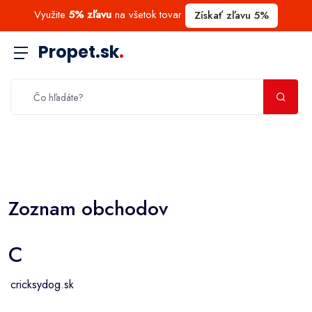
Využite
5% zľavu
na všetok tovar
Získať zľavu 5%
Propet.sk
.
Zoznam obchodov
C
cricksydog.sk