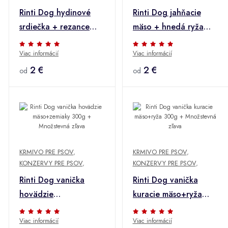
Rinti Dog hydinové
Rinti Dog jahňacie
srdiečka + rezance
mäso + hnedá ryža
300g + Množstevná
300g + Množstevná
Viac informácií
Viac informácií
zľava
zľava
2 €
2 €
od
od
KRMIVO PRE PSOV
,
KRMIVO PRE PSOV
,
KONZERVY PRE PSOV
,
KONZERVY PRE PSOV
,
Rinti Dog vanička
Rinti Dog vanička
hovädzie
kuracie mäso+ryža
mäso+zemiaky 300g +
300g + Množstevná
Viac informácií
Viac informácií
Množstevná zľava
zľava