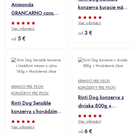
Animonda
konzerva kuracie mäso
GRANCARNO cons.
+ ryža 185g +
Hovädzie/kuracie
Viac informácií
Množstevná zľava
Viac informácií
mäso pre dospelých
3 €
od
800g + Množstevná
5 €
od
zľava
KRMIVO PRE PSOV
,
KRMIVO PRE PSOV
,
KONZERVY PRE PSOV
,
KONZERVY PRE PSOV
,
Rinti Dog konzerva z
Rinti Dog Sensible
diviaka 800g +
konzerva s hovädzím
Množstevná zľava
mäsom a ryžou 185g +
Viac informácií
Viac informácií
Množstevná zľava
6 €
od