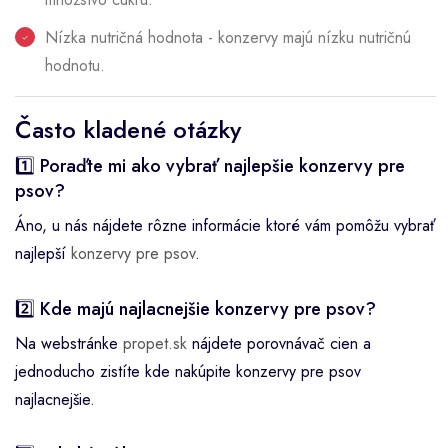
Nízka nutričná hodnota - konzervy majú nízku nutričnú
hodnotu.
Často kladené otázky
1️⃣ Poraďte mi ako vybrať najlepšie konzervy pre
psov?
Áno, u nás nájdete rôzne informácie ktoré vám pomôžu vybrať
najlepší
konzervy pre psov
.
2️⃣ Kde majú najlacnejšie konzervy pre psov?
Na webstránke
propet.sk
nájdete porovnávač cien a
jednoducho zistíte kde nakúpite konzervy pre psov
najlacnejšie.