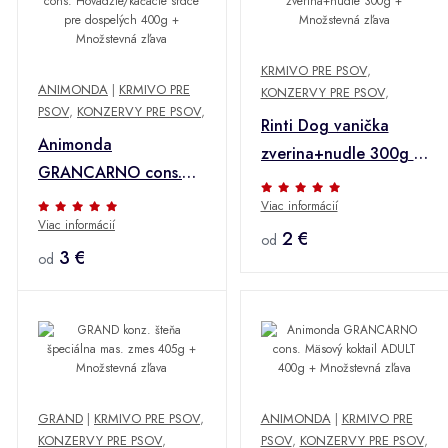
KRMIVO PRE PSOV
,
ANIMONDA
|
KRMIVO PRE
KONZERVY PRE PSOV
,
PSOV
,
KONZERVY PRE PSOV
,
Rinti Dog vanička
Animonda
zverina+nudle 300g +
GRANCARNO cons.
Množstevná zľava
Hovädzie/kačacie
Viac informácií
Viac informácií
srdce pre dospelých
2 €
od
400g + Množstevná
3 €
od
zľava
GRAND
|
KRMIVO PRE PSOV
,
ANIMONDA
|
KRMIVO PRE
KONZERVY PRE PSOV
,
PSOV
,
KONZERVY PRE PSOV
,