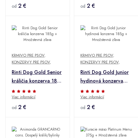
2 €
2 €
od
od
KRMIVO PRE PSOV
,
KRMIVO PRE PSOV
,
KONZERVY PRE PSOV
,
KONZERVY PRE PSOV
,
Rinti Dog Gold Senior
Rinti Dog Gold Junior
králičia konzerva 185g
hydinová konzerva
+ Množstevná zľava
185g + Množstevná
Viac informácií
Viac informácií
zľava
2 €
2 €
od
od