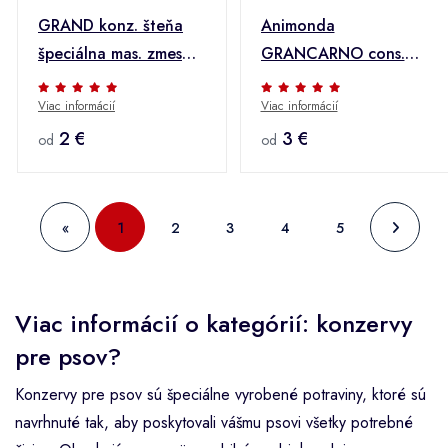
GRAND konz. šteňa
Animonda
špeciálna mas. zmes
GRANCARNO cons.
405g + Množstevná
Mäsový koktail ADULT
Viac informácií
Viac informácií
zľava
400g + Množstevná
2 €
zľava
3 €
od
od
«
1
2
3
4
5
Viac informácií o kategórií: konzervy
pre psov?
Konzervy pre psov sú špeciálne vyrobené potraviny, ktoré sú
navrhnuté tak, aby poskytovali vášmu psovi všetky potrebné