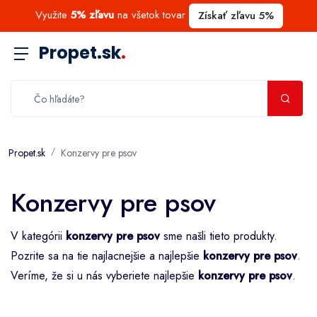
Využite
5% zľavu
na všetok tovar
Získať zľavu 5%
Propet.sk
.
Propet.sk
Konzervy pre psov
Konzervy pre psov
V kategórii
konzervy pre psov
sme našli tieto produkty.
Pozrite sa na tie najlacnejšie a najlepšie
konzervy pre psov
.
Veríme, že si u nás vyberiete najlepšie
konzervy pre psov
.