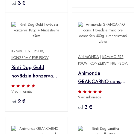
3 €
od
KRMIVO PRE PSOV
,
ANIMONDA
|
KRMIVO PRE
KONZERVY PRE PSOV
,
PSOV
,
KONZERVY PRE PSOV
,
Rinti Dog Gold
Animonda
hovädzia konzerva
GRANCARNO cons.
185g + Množstevná
Hovädzie mäso pre
Viac informácií
zľava
Viac informácií
dospelých 400g +
2 €
od
Množstevná zľava
3 €
od