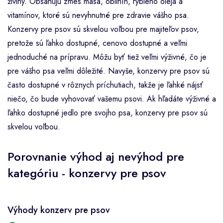
živiny. Obsahujú zmes mäsa, obilnín, rybieho oleja a
vitamínov, ktoré sú nevyhnutné pre zdravie vášho psa.
Konzervy pre psov sú skvelou voľbou pre majiteľov psov,
pretože sú ľahko dostupné, cenovo dostupné a veľmi
jednoduché na prípravu. Môžu byť tiež veľmi výživné, čo je
pre vášho psa veľmi dôležité. Navyše, konzervy pre psov sú
často dostupné v rôznych príchutiach, takže je ľahké nájsť
niečo, čo bude vyhovovať vašemu psovi. Ak hľadáte výživné a
ľahko dostupné jedlo pre svojho psa, konzervy pre psov sú
skvelou voľbou.
Porovnanie výhod aj nevýhod pre
kategóriu - konzervy pre psov
Výhody konzerv pre psov