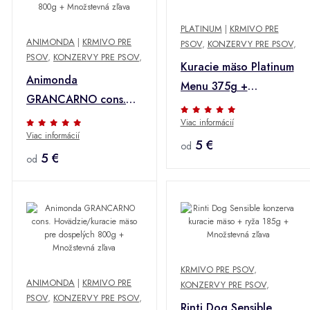
PLATINUM
|
KRMIVO PRE
ANIMONDA
|
KRMIVO PRE
PSOV
,
KONZERVY PRE PSOV
,
PSOV
,
KONZERVY PRE PSOV
,
Kuracie mäso Platinum
Animonda
Menu 375g +
GRANCARNO cons.
Množstevná zľava
Dospelý králik/bylinky
Viac informácií
Viac informácií
800g + Množstevná
5 €
od
zľava
5 €
od
KRMIVO PRE PSOV
,
ANIMONDA
|
KRMIVO PRE
KONZERVY PRE PSOV
,
PSOV
,
KONZERVY PRE PSOV
,
Rinti Dog Sensible