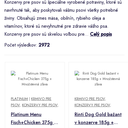
Konzervy pre psov sú špeciálne vyrobené potraviny, ktoré sú
navrhnuté tak, aby poskytovali vášmu psovi všetky potrebné
živiny. Obsahujú zmes mäsa, obilnín, rybieho oleja a
vitamínov, ktoré sú nevyhnutné pre zdravie vášho psa.
Konzervy pre psov sú skvelou voľbou pre...
Celý popis
Počet výsledkov:
2972
PLATINUM
|
KRMIVO PRE
KRMIVO PRE PSOV
,
PSOV
,
KONZERVY PRE PSOV
,
KONZERVY PRE PSOV
,
Platinum Menu
Rinti Dog Gold bažant
Fisch+Chicken 375g +
v konzerve 185g +