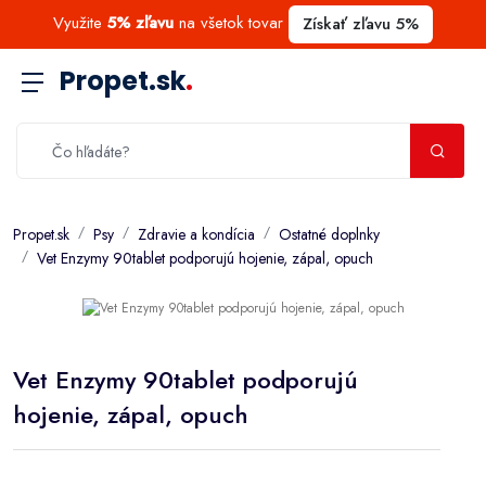
Využite
5% zľavu
na všetok tovar
Získať zľavu 5%
Propet.sk
.
Propet.sk
Psy
Zdravie a kondícia
Ostatné doplnky
Vet Enzymy 90tablet podporujú hojenie, zápal, opuch
Vet Enzymy 90tablet podporujú
hojenie, zápal, opuch