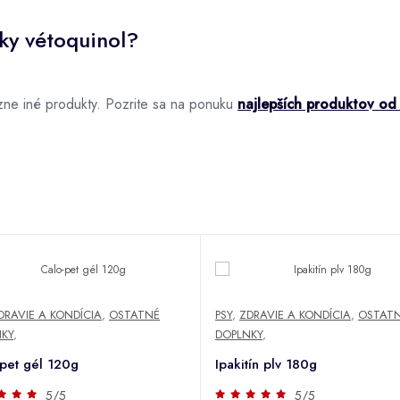
ky vétoquinol?
ne iné produkty. Pozrite sa na ponuku
najlepších produktov od
DRAVIE A KONDÍCIA
,
OSTATNÉ
PSY
,
ZDRAVIE A KONDÍCIA
,
OSTAT
KY
,
DOPLNKY
,
pet gél 120g
Ipakitín plv 180g
5/5
5/5