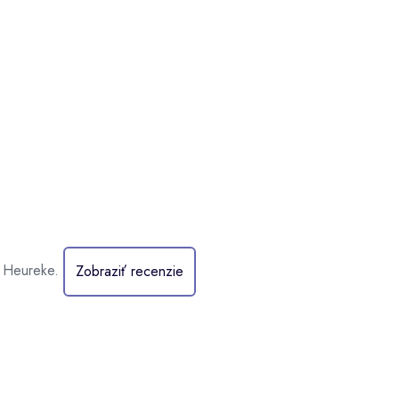
a Heureke.
Zobraziť recenzie