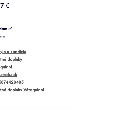
17 €
adom ✅
⭐⭐
vie a kondícia
tné doplnky
quinol
amiska.sk
5874428485
tné doplnky Vétoquinol