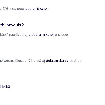
od 17€ v eshope
dobramiska.sk
.
tbl produkt?
kúpiť napríklad aj v
dobramiska.sk
e-shope.
 skladom. Dostupný ho má aj
dobramiska.sk
obchod.
28485