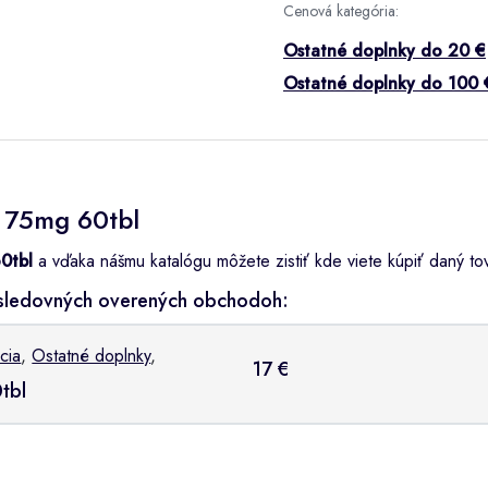
Cenová kategória:
Ostatné doplnky do 20 €
Ostatné doplnky do 100 
l 75mg 60tbl
0tbl
a vďaka nášmu katalógu môžete zistiť kde viete kúpiť daný tova
asledovných overených obchodoh:
cia
,
Ostatné doplnky
,
17 €
tbl