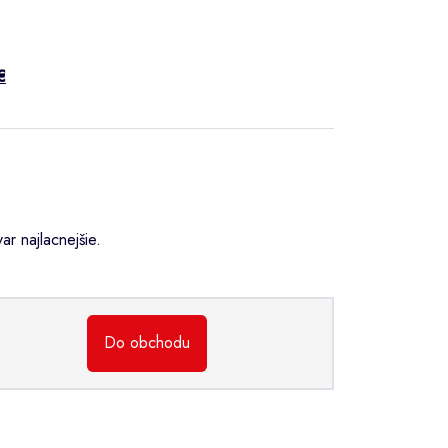
€
r najlacnejšie.
Do obchodu