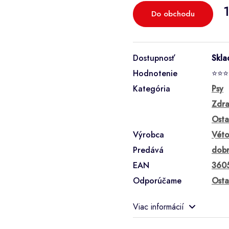
Do obchodu
Dostupnosť
Skl
Hodnotenie
⭐⭐⭐
Kategória
Psy
Zdra
Osta
Výrobca
Véto
Predává
dobr
EAN
360
Odporúčame
Osta
Viac informácií