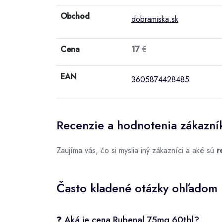
Obchod
dobramiska.sk
Cena
17
€
EAN
3605874428485
Recenzie a hodnotenia zákazní
Zaujíma vás, čo si myslia iný zákazníci a aké sú
r
Často kladené otázky ohľadom
❓ Aká je cena Rubenal 75mg 60tbl?