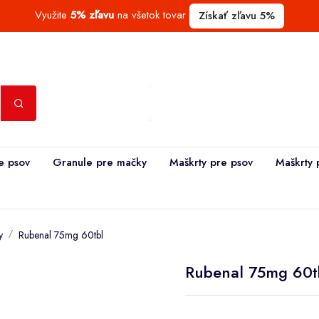
Využite
5% zľavu
na všetok tovar
Získať zľavu 5%
e psov
Granule pre mačky
Maškrty pre psov
Maškrty 
y
Rubenal 75mg 60tbl
Rubenal 75mg 60t