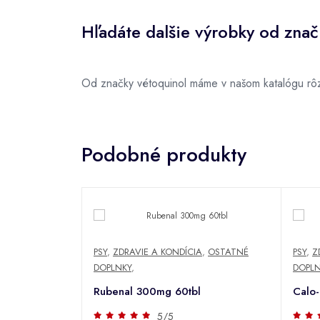
Hľadáte dalšie výrobky od znač
Od značky vétoquinol máme v našom katalógu rôz
Podobné produkty
PSY
,
ZDRAVIE A KONDÍCIA
,
OSTATNÉ
PSY
,
Z
DOPLNKY
,
DOPLN
Rubenal 300mg 60tbl
Calo-
5/5