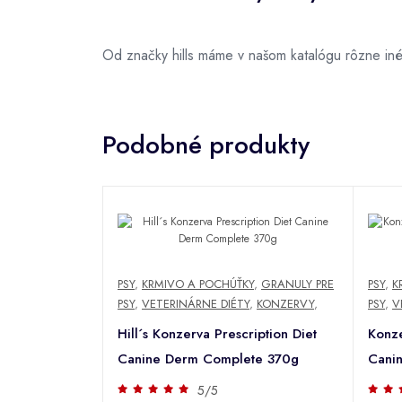
Od značky hills máme v našom katalógu rôzne in
Podobné produkty
PSY
,
KRMIVO A POCHÚŤKY
,
GRANULY PRE
PSY
,
K
PSY
,
VETERINÁRNE DIÉTY
,
KONZERVY
,
PSY
,
V
Hill´s Konzerva Prescription Diet
Konze
Canine Derm Complete 370g
Cani
5/5