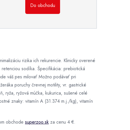
Do obchodu
malizáciu rizika ich rekurencie. Klinicky overené
etenciou sodíka. Špecifikácia: prebiotická
bude váš pes milovať Možno podávať pri
eráka poruchy črevnej motility, vr. gastrické
ň, ryža, ryžová múčka, kukurica, sušené celé
ostné znaky: vitamín A (31.374 m.j./kg), vitamín
ovom obchode
superzoo.sk
za cenu 4 €.