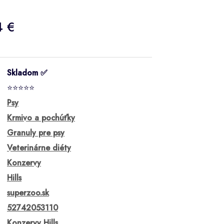
4 €
Skladom ✅
⭐⭐⭐⭐⭐
Psy
Krmivo a pochúťky
Granuly pre psy
Veterinárne diéty
Konzervy
Hills
superzoo.sk
52742053110
Konzervy Hills