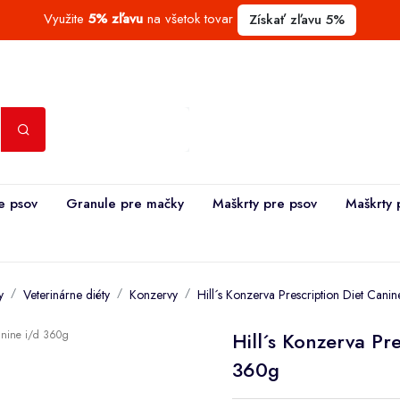
Využite
5% zľavu
na všetok tovar
Získať zľavu 5%
e psov
Granule pre mačky
Maškrty pre psov
Maškrty 
y
Veterinárne diéty
Konzervy
Hill´s Konzerva Prescription Diet Cani
Hill´s Konzerva Pr
360g