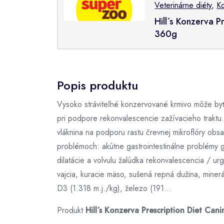
Veterinárne diéty
,
K
Hill´s Konzerva P
360g
Popis produktu
Vysoko stráviteľné konzervované krmivo môže byť d
pri podpore rekonvalescencie zažívacieho trakt
vláknina na podporu rastu črevnej mikroflóry obs
problémoch: akútne gastrointestinálne problémy ga
dilatácie a volvulu žalúdka rekonvalescencia / u
vajcia, kuracie mäso, sušená repná dužina, minerá
D3 (1.318 m.j./kg), železo (191...
Produkt
Hill´s Konzerva Prescription Diet Can