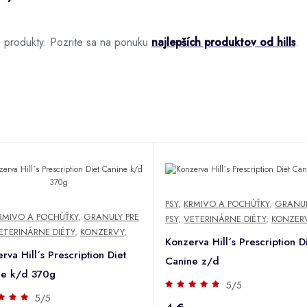
é produkty. Pozrite sa na ponuku
najlepších produktov od hills
.
PSY
,
KRMIVO A POCHÚŤKY
,
GRANUL
RMIVO A POCHÚŤKY
,
GRANULY PRE
PSY
,
VETERINÁRNE DIÉTY
,
KONZER
ETERINÁRNE DIÉTY
,
KONZERVY
,
Konzerva Hill´s Prescription D
rva Hill´s Prescription Diet
Canine z/d
ne k/d 370g
5/5
5/5