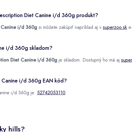
rescription Diet Canine i/d 360g produkt?
et Canine i/d 360g
si môžete zakúpiť napríklad aj v
superzoo.sk
e-
nine i/d 360g skladom?
iption Diet Canine i/d 360g
je skladom. Dostupný ho má aj
supe
iet Canine i/d 360g EAN kód?
anine i/d 360g je:
52742053110
y hills?