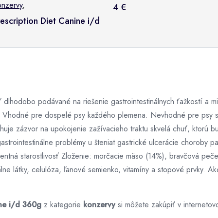
onzervy
,
4 €
rescription Diet Canine i/d
lhodobo podávané na riešenie gastrointestinálnych ťažkostí a mini
u. Vhodné pre dospelé psy každého plemena. Nevhodné pre psy s r
ahuje zázvor na upokojenie zažívacieho traktu skvelá chuť, ktorú 
strointestinálne problémy u šteniat gastrické ulcerácie choroby paž
rgentná starostlivosť Zloženie: morčacie mäso (14%), bravčová peče
lne látky, celulóza, ľanové semienko, vitamíny a stopové prvky. Ak
ine i/d 360g
z kategorie
konzervy
si môžete zakúpiť v internet