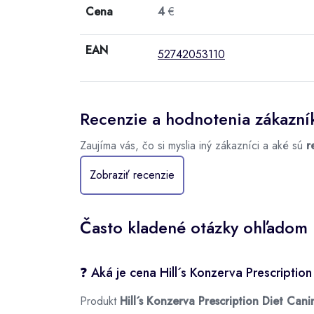
Cena
4
€
EAN
52742053110
Recenzie a hodnotenia zákazní
Zaujíma vás, čo si myslia iný zákazníci a aké sú
r
Zobraziť recenzie
Často kladené otázky ohľadom h
❓ Aká je cena Hill´s Konzerva Prescriptio
Produkt
Hill´s Konzerva Prescription Diet Can