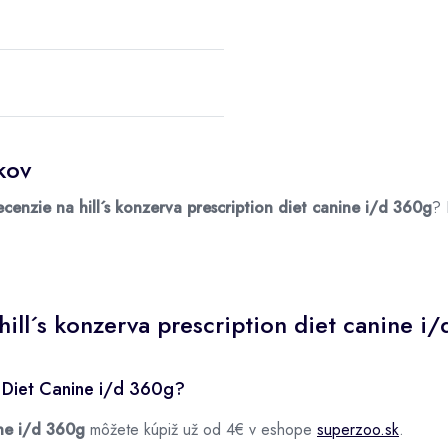
kov
ecenzie na hill´s konzerva prescription diet canine i/d 360g
? 
ill´s konzerva prescription diet canine i
n Diet Canine i/d 360g?
ine i/d 360g
môžete kúpiž už od 4€ v eshope
superzoo.sk
.