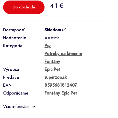
41 €
Do obchodu
Dostupnosť
Skladom ✅
Hodnotenie
⭐⭐⭐⭐⭐
Kategória
Psy
Potreby na kŕmenie
Fontány
Výrobca
Epic Pet
Predává
superzoo.sk
EAN
8595681812407
Odporúčame
Fontány Epic Pet
Viac informácií