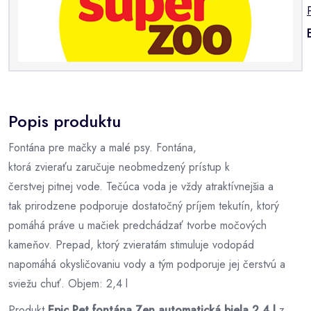
Popis produktu
Fontána pre mačky a malé psy. Fontána,
ktorá zvieraťu zaručuje neobmedzený prístup k
čerstvej pitnej vode. Tečúca voda je vždy atraktívnejšia a
tak prirodzene podporuje dostatočný príjem tekutín, ktorý
pomáhá práve u mačiek predchádzať tvorbe močových
kameňov. Prepad, ktorý zvieratám stimuluje vodopád
napomáhá okysličovaniu vody a tým podporuje jej čerstvú a
sviežu chuť. Objem: 2,4 l
Produkt
Epic Pet fontána Zen automatická biela 2,4 l
z