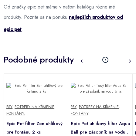
Od značky epic pet máme v našom katalógu rôzne iné
produkty. Pozrite sa na ponuku
najlepších produktov od
epic pet
.
Podobné produkty
PSY
,
POTREBY NA KŔMENIE
,
PSY
,
POTREBY NA KŔMENIE
,
FONTÁNY
,
FONTÁNY
,
a
Epic Pet filter Zen uhlíkový
Epic Pet uhlíkový filter Aqua
6
pre fontánu 2 ks
Ball pre zásobník na vodu 6