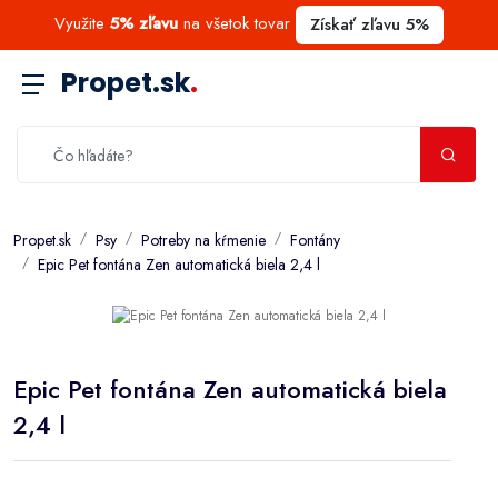
Využite
5% zľavu
na všetok tovar
Získať zľavu 5%
Propet.sk
.
Propet.sk
Psy
Potreby na kŕmenie
Fontány
Epic Pet fontána Zen automatická biela 2,4 l
Epic Pet fontána Zen automatická biela
2,4 l