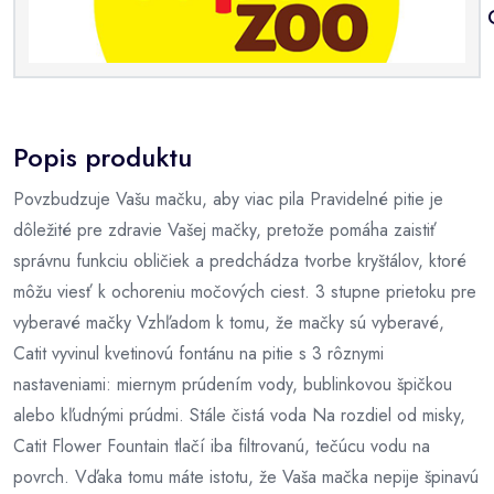
Popis produktu
Povzbudzuje Vašu mačku, aby viac pila Pravidelné pitie je
dôležité pre zdravie Vašej mačky, pretože pomáha zaistiť
správnu funkciu obličiek a predchádza tvorbe kryštálov, ktoré
môžu viesť k ochoreniu močových ciest. 3 stupne prietoku pre
vyberavé mačky Vzhľadom k tomu, že mačky sú vyberavé,
Catit vyvinul kvetinovú fontánu na pitie s 3 rôznymi
nastaveniami: miernym prúdením vody, bublinkovou špičkou
alebo kľudnými prúdmi. Stále čistá voda Na rozdiel od misky,
Catit Flower Fountain tlačí iba filtrovanú, tečúcu vodu na
povrch. Vďaka tomu máte istotu, že Vaša mačka nepije špinavú