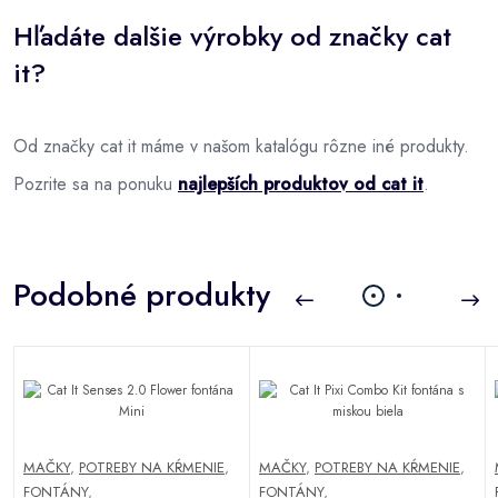
Hľadáte dalšie výrobky od značky cat
it?
Od značky cat it máme v našom katalógu rôzne iné produkty.
Pozrite sa na ponuku
najlepších produktov od cat it
.
Podobné produkty
MAČKY
,
POTREBY NA KŔMENIE
,
MAČKY
,
POTREBY NA KŔMENIE
,
FONTÁNY
,
FONTÁNY
,