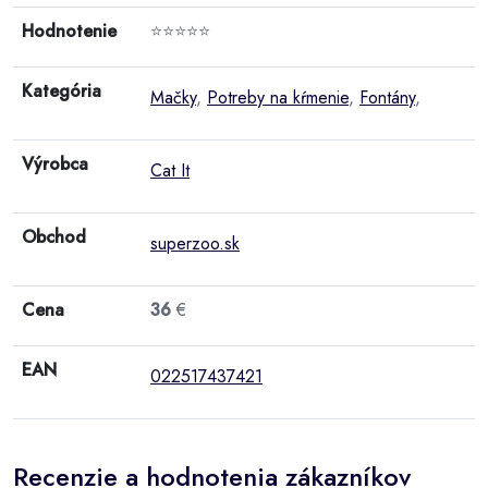
Hodnotenie
⭐⭐⭐⭐⭐
Kategória
Mačky
,
Potreby na kŕmenie
,
Fontány
,
Výrobca
Cat It
Obchod
superzoo.sk
Cena
36
€
EAN
022517437421
Recenzie a hodnotenia zákazníkov