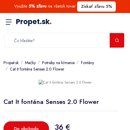
Využite
5% zľavu
na všetok tovar
Získať zľavu 5%
Propet.sk
.
Propet.sk
Mačky
Potreby na kŕmenie
Fontány
Cat It fontána Senses 2.0 Flower
Cat It fontána Senses 2.0 Flower
36 €
Do obchodu