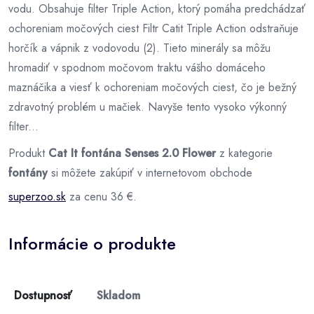
vodu. Obsahuje filter Triple Action, ktorý pomáha predchádzať
ochoreniam močových ciest Filtr Catit Triple Action odstraňuje
horčík a vápnik z vodovodu (2). Tieto minerály sa môžu
hromadiť v spodnom močovom traktu vášho domáceho
maznáčika a viesť k ochoreniam močových ciest, čo je bežný
zdravotný problém u mačiek. Navyše tento vysoko výkonný
filter...
Produkt
Cat It fontána Senses 2.0 Flower
z kategorie
fontány
si môžete zakúpiť v internetovom obchode
superzoo.sk
za cenu 36 €.
Informácie o produkte
Dostupnosť
Skladom