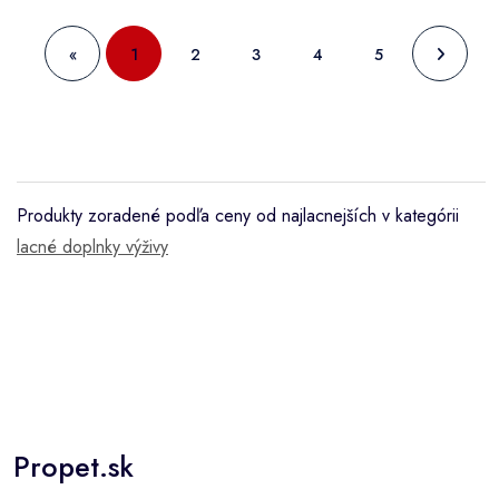
«
1
2
3
4
5
Produkty zoradené podľa ceny od najlacnejších v kategórii
lacné doplnky výživy
Propet.sk