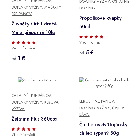
OSTATNÍ
|
PRE PÁNOV
,
DOPLNKY VÝŽIVY
,
OSTATNÉ
DOPLNKY VÝŽIVY
,
MAŠKRTY
DOPLNKY
,
PRE PÁNOV
,
Propolisové kvapky
Žuvačky Orbit dražé
50ml
Mäta pieporná 10ks
Viac informácií
Viac informácií
5 €
od
1 €
od
OSTATNÍ
|
PRE PÁNOV
,
LEROS
|
PRE PÁNOV
,
DOPLNKY VÝŽIVY
,
KĹBOVÁ
DOPLNKY VÝŽIVY
,
ČAJE A
VÝŽIVA
,
KÁVA
,
Želatína Plus 360cps
Čaj Leros Svätojánsky
chlieb sypaný 50g
Viac informácií