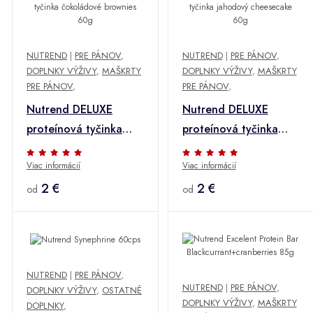
NUTREND
|
PRE PÁNOV
,
NUTREND
|
PRE PÁNOV
,
DOPLNKY VÝŽIVY
,
MAŠKRTY
DOPLNKY VÝŽIVY
,
MAŠKRTY
PRE PÁNOV
,
PRE PÁNOV
,
Nutrend DELUXE
Nutrend DELUXE
proteínová tyčinka
proteínová tyčinka
čokoládové brownies
jahodový cheesecake
Viac informácií
Viac informácií
60g
60g
2 €
2 €
od
od
NUTREND
|
PRE PÁNOV
,
NUTREND
|
PRE PÁNOV
,
DOPLNKY VÝŽIVY
,
OSTATNÉ
DOPLNKY VÝŽIVY
,
MAŠKRTY
DOPLNKY
,