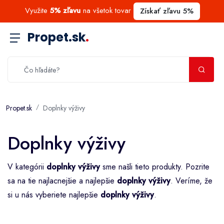
Využite
5% zľavu
na všetok tovar
Získať zľavu 5%
Propet.sk
.
Propet.sk
Doplnky výživy
Doplnky výživy
V kategórii
doplnky výživy
sme našli tieto produkty. Pozrite
sa na tie najlacnejšie a najlepšie
doplnky výživy
. Veríme, že
si u nás vyberiete najlepšie
doplnky výživy
.