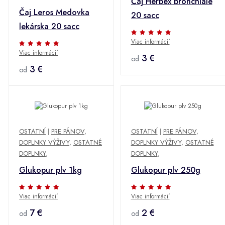
Čaj Herbex bronchiale
Čaj Leros Medovka
20 sacc
lekárska 20 sacc
Viac informácií
Viac informácií
3 €
od
3 €
od
OSTATNÍ
|
PRE PÁNOV
,
OSTATNÍ
|
PRE PÁNOV
,
DOPLNKY VÝŽIVY
,
OSTATNÉ
DOPLNKY VÝŽIVY
,
OSTATNÉ
DOPLNKY
,
DOPLNKY
,
Glukopur plv 1kg
Glukopur plv 250g
Viac informácií
Viac informácií
7 €
2 €
od
od