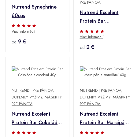
PRE PÁNOV
,
Nutrend Synephrine
Nutrend Excelent
60cps
Protein Bar
Blackcurrant+cranberries
Viac informácií
Viac informácií
85g
9 €
od
2 €
od
NUTREND
|
PRE PÁNOV
,
NUTREND
|
PRE PÁNOV
,
DOPLNKY VÝŽIVY
,
MAŠKRTY
DOPLNKY VÝŽIVY
,
MAŠKRTY
PRE PÁNOV
,
PRE PÁNOV
,
Nutrend Excelent
Nutrend Excelent
Protein Bar Čokoláda
Protein Bar Marcipán s
s orechmi 40g
mandľami 40g