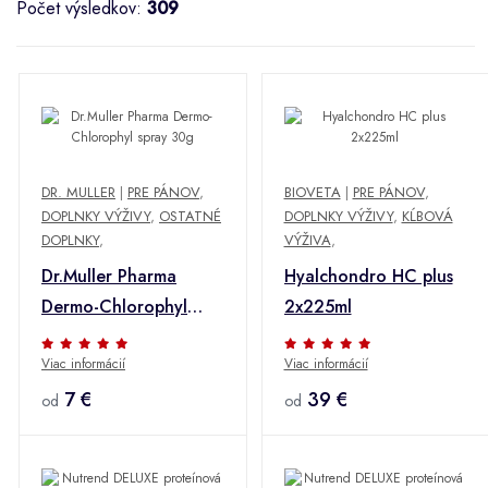
Počet výsledkov:
309
DR. MULLER
|
PRE PÁNOV
,
BIOVETA
|
PRE PÁNOV
,
DOPLNKY VÝŽIVY
,
OSTATNÉ
DOPLNKY VÝŽIVY
,
KĹBOVÁ
DOPLNKY
,
VÝŽIVA
,
Dr.Muller Pharma
Hyalchondro HC plus
Dermo-Chlorophyl
2x225ml
spray 30g
Viac informácií
Viac informácií
7 €
39 €
od
od