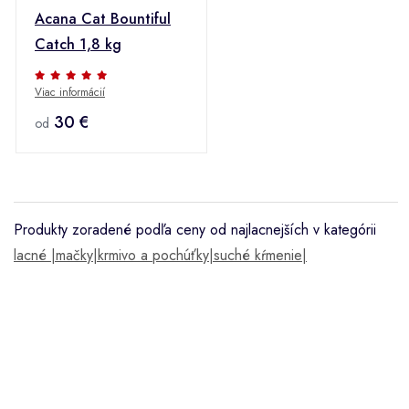
Acana Cat Bountiful
Catch 1,8 kg
Viac informácií
30 €
od
Produkty zoradené podľa ceny od najlacnejších v kategórii
lacné |mačky|krmivo a pochúťky|suché kŕmenie|