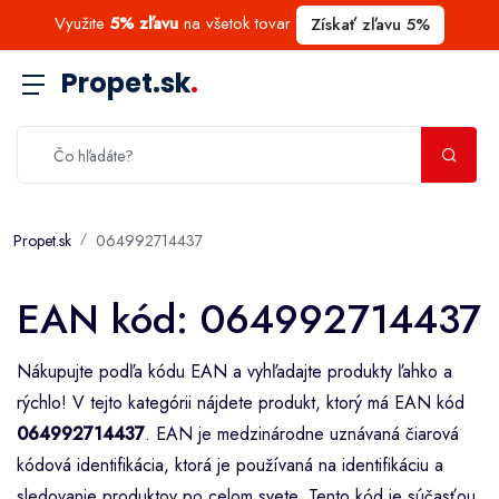
Využite
5% zľavu
na všetok tovar
Získať zľavu 5%
Propet.sk
.
Propet.sk
064992714437
EAN kód: 064992714437
Nákupujte podľa kódu EAN a vyhľadajte produkty ľahko a
rýchlo! V tejto kategórii nájdete produkt, ktorý má EAN kód
064992714437
. EAN je medzinárodne uznávaná čiarová
kódová identifikácia, ktorá je používaná na identifikáciu a
sledovanie produktov po celom svete. Tento kód je súčasťou