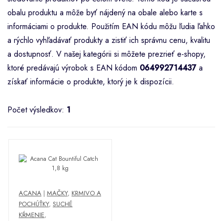
obalu produktu a môže byť nájdený na obale alebo karte s
informáciami o produkte. Použitím EAN kódu môžu ľudia ľahko
a rýchlo vyhľadávať produkty a zistiť ich správnu cenu, kvalitu
a dostupnosť. V našej kategórii si môžete prezrieť e-shopy,
ktoré predávajú výrobok s EAN kódom
064992714437
a
získať informácie o produkte, ktorý je k dispozícii.
Počet výsledkov:
1
ACANA
|
MAČKY
,
KRMIVO A
POCHÚŤKY
,
SUCHÉ
KŔMENIE
,